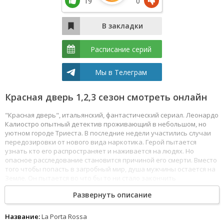
19
0
Расписание серий
Мы в Телеграм
Красная дверь 1,2,3 сезон смотреть онлайн
"Красная дверь", итальянский, фантастический сериал. Леонардо
Калиостро опытный детектив проживающий в небольшом, но
уютном городе Триеста. В последние недели участились случаи
передозировки от нового вида наркотика. Герой пытается
узнать кто его распространяет и наживается на людях. Но
опасное расследование становится причиной его смерти. Вместо
того чтобы попасть в загробный мир, душа мужчины остается на
Земле. Он пытается во что бы то ни стало закончить
расследование, и спасти жену ведь теперь её жизни угрожает
Развернуть описание
некая преступная организация. Смотреть Красная дверь все
серии сериала подряд онлайн бесплатно в хорошем качестве
онлайн FullHD 1080p полностью на русском языке и на любых
Название:
La Porta Rossa
устройствах LordFilm.