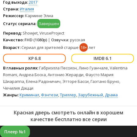
Год выхода:
2017
Страна:
Италия
Режиссер:
Кармине Элиа
Статус сериала:
Завершен
Перевод:
Showjet, ViruseProject
Качество:
FHD (1080p)
|
Озвучка:
русская
Возраст:
Сериал для зрителей старше
18+
лет
6.8
6.1
В главных ролях:
Габриэлла Пессион, Лино Гуанчале, Valentina
Romani, Андреа Боска, Антонио Жерарди, Фаусто Мария
Шиараппа, Елена Радоничич, Этторе Басси, Гаэтано Бруно,
Чечилия Дацци
Жанры:
Криминал
,
Фэнтези
,
Триллер
,
Зарубежный
,
Драма
Красная дверь смотреть онлайн в хорошем
качестве бесплатно все серии
Плеер №1