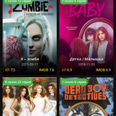
16+
16+
5 сезон 13 серия
3 сезон 6 серия
Я – зомби
Детка / Малышка
2015-03-17
2018-11-30
7.5
7.8
6.9
6.9
16+
8 сезон 23 серия
1 сезон 8 серия