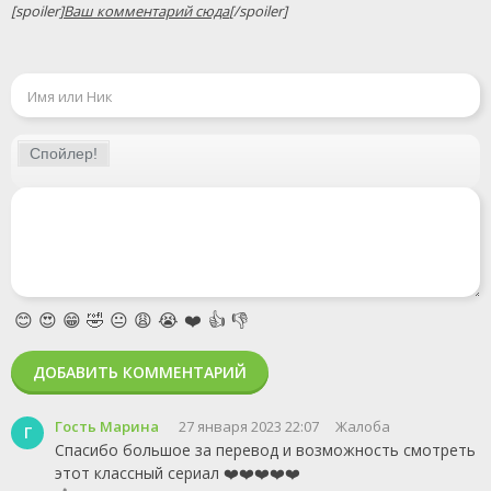
[spoiler]
Ваш комментарий сюда
[/spoiler]
😊
😍
😁
🤣
😐
😩
😭
❤️
👍
👎
ДОБАВИТЬ КОММЕНТАРИЙ
Гость Марина
27 января 2023 22:07
Жалоба
Г
Спасибо большое за перевод и возможность смотреть
этот классный сериал ❤️❤️❤️❤️❤️