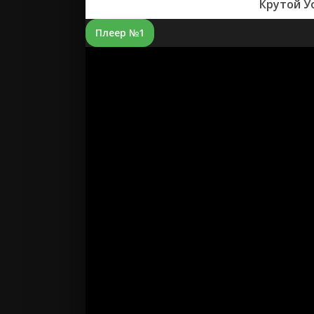
Крутой У
Плеер №1