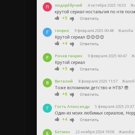
пидорЕбучий
4 октября 2025 16:53
Ж
П
крутой сериал ностальгия по нтв пос
+5
Ответить
генрих
9 февраля 2025 00:48
Жалоба
Г
Крутой сериал 😊😊😊😊
+4
Ответить
Рочев генрих
9 февраля 2025 00:47
Ж
Р
Крутой сериал
+5
Ответить
Виталий
8 февраля 2025 11:57
Жалоб
В
Тоже вспомнили детство и НТВ? 😎
+6
Ответить
Гость Александр
5 февраля 2025 23:37
Г
Один из моих любимых сериалов, Норри
+4
Ответить
Бетмен
22 ноября 2024 19:58
Жалоба
Б