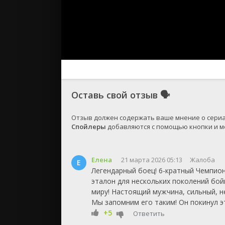
Оставь свой отзыв
🗣
Спойлеры
 добавляются с помощью кнопки и ме
Елена
21 марта 2026 05:13
Жалоба
Е
Легендарный боец! 6-кратный Чемпион
эталон для нескольких поколений бой
миру! Настоящий мужчина, сильный, н
Мы запомним его таким! Он покинул эт
+5
Ответить