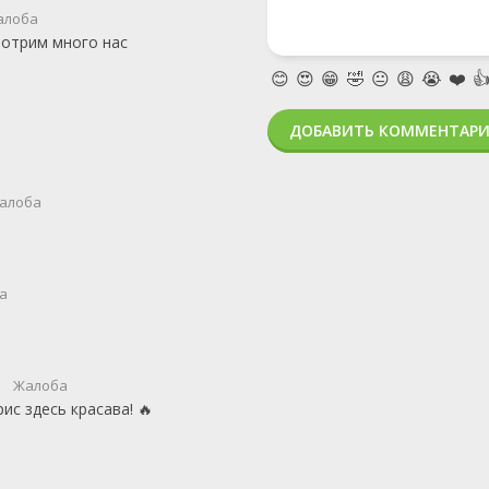
алоба
мотрим много нас
😊
😍
😁
🤣
😐
😩
😭
❤️

ДОБАВИТЬ КОММЕНТАР
алоба
а
Жалоба
с здесь красава! 🔥