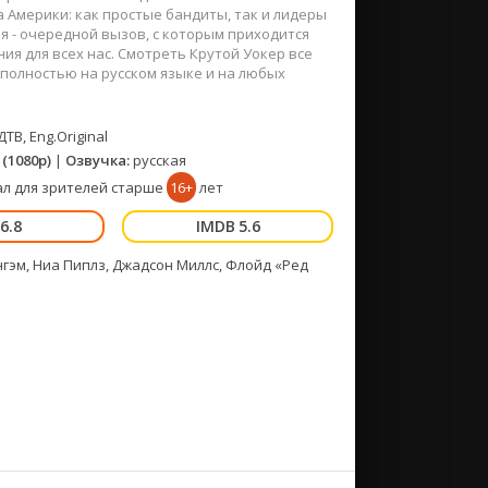
 Америки: как простые бандиты, так и лидеры
 - очередной вызов, с которым приходится
я для всех нас. Смотреть Крутой Уокер все
 полностью на русском языке и на любых
ДТВ, Eng.Original
(1080p)
|
Озвучка:
русская
л для зрителей старше
16+
лет
6.8
5.6
нгэм, Ниа Пиплз, Джадсон Миллс, Флойд «Ред