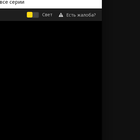
все серии
Свет
Есть жалоба?