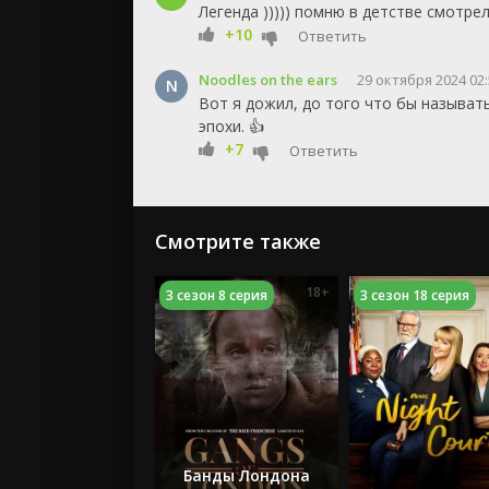
Легенда ))))) помню в детстве смотрел
+10
Ответить
Noodles on the ears
29 октября 2024 02
N
Вот я дожил, до того что бы называть
эпохи. 👍
+7
Ответить
Смотрите также
18+
3 сезон 8 серия
3 сезон 18 серия
Банды Лондона