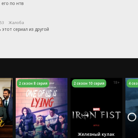
 его по нтв
:53
Жалоба
 этот сериал из другой
18+
2 сезон 8 серия
2 сезон 10 серия
4 се
Железный кулак