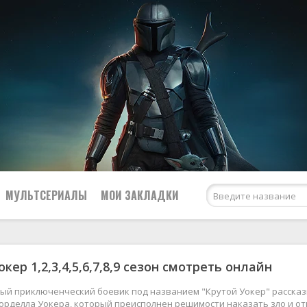
МУЛЬТСЕРИАЛЫ
МОИ ЗАКЛАДКИ
кер 1,2,3,4,5,6,7,8,9 сезон смотреть онлайн
Netflix
США
Amazon Prime Video
Великобритания
ый приключенческий боевик под названием "Крутой Уокер" расска
орделла Уокера, который преисполнен решимости наказать зло и от