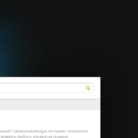
зывает захватывающую историю техасского
править любого злодея на скамью