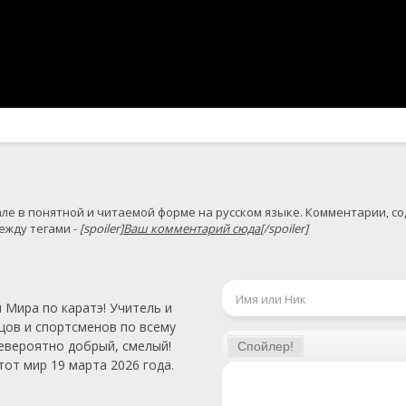
жду тегами - 
[spoiler]
Ваш комментарий сюда
[/spoiler]
 Мира по каратэ! Учитель и
цов и спортсменов по всему
евероятно добрый, смелый!
от мир 19 марта 2026 года.