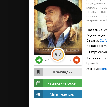
2024
подсудимых. 
2023
коррумпирова
сталкиваться
2022
серии сериал
устройствах L
Название:
W
Год выхода:
Страна:
США
Режиссер:
М
Статус сери
9.7
В главных р
201
7
Кроу» Уэстер
Жанры:
Крим
Расписание серий
Мы в Телеграм