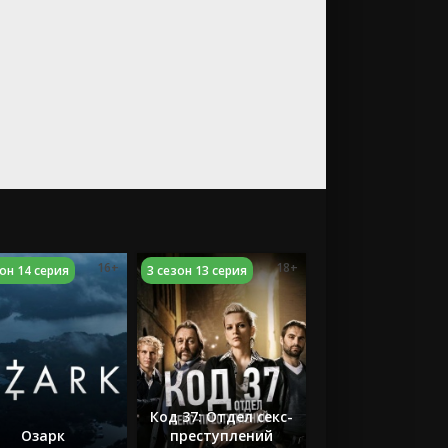
16+
18+
зон 14 серия
3 сезон 13 серия
Код 37: Отдел секс-
Озарк
преступлений