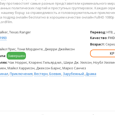
Hulu
Франция
Ему противостоят самые разные представители криминального мира
HBO Max
Германия
нных политических партий и преступных группировок. Каждая серия
 нашему борцу за справедливость и головокружительные приключени
Disney+
Турция
а подряд онлайн бесплатно в хорошем качестве онлайн FullHD 1080p
Peacock
Корея Южная
ordFilm.
Apple TV+
Индия
alker, Texas Ranger
Перевод:
НТВ, 
1993
Качество:
FHD 
Возраст:
Сериа
айкл Прис, Тони Морденте, Джерри Джеймсон
ала:
Завершен
олях:
Чак Норрис, Кларенс Гильярд мл., Шири Дж. Уилсон, Ноубл Уилли
мен, Майкл Харрисон, Джексон Барнс, Марко Санчез
инал
,
Приключения
,
Вестерн
,
Боевик
,
Зарубежный
,
Драма