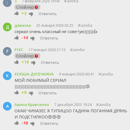
:)
7 февраля 2026 19:04
Жалоба
:
Спойлер
+3
Ответить
давалка
25 января 2026 02:25
Жалоба
Д
сериал очень классный не советую))))))👍
-14
Ответить
FYEC
17 января 2026 21:13
Жалоба
F
Спойлер
+19
Ответить
КСЮША ДУСЕЧКИНА
9 января 2026 00:41
Жалоба
К
МОЙ ЛЮБИМЫЙ СЕРИАЛ
)))))))))))))))))))))))))))))))))))))))))))))))))😍
+9
Ответить
Арина Кравченко
7 декабря 2025 19:24
Жалоба
А
ОКАК! ЧИНАЗЕС Я ТУПИЦОО ГАДИНА ПОГАННАЯ ДРЯНЬ
И ПОДСТИЛКОО😍😍😍
-16
Ответить