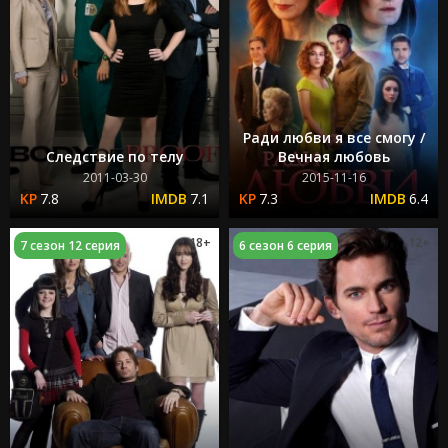
Ради любви я все смогу /
Следствие по телу
Вечная любовь
2011-03-30
2015-11-16
7.8
7.1
7.3
6.4
18+
12+
7 сезон 12 серия
6 сезон 6 серия