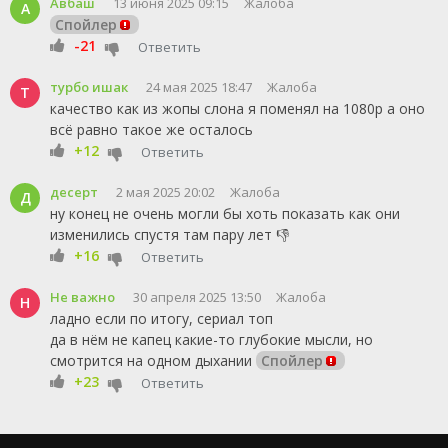
Авбаш
13 июня 2025 09:15
Жалоба
А
Спойлер
-21
Ответить
турбо ишак
24 мая 2025 18:47
Жалоба
Т
качество как из жопы слона я поменял на 1080p а оно
всё равно такое же осталось
+12
Ответить
десерт
2 мая 2025 20:02
Жалоба
Д
ну конец не очень могли бы хоть показать как они
изменились спустя там пару лет 👎
+16
Ответить
Не важно
30 апреля 2025 13:50
Жалоба
Н
ладно если по итогу, сериал топ
да в нём не капец какие-то глубокие мысли, но
смотрится на одном дыхании
Спойлер
+23
Ответить