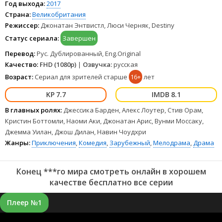
Год выхода:
2017
Страна:
Великобритания
Режиссер:
Джонатан Энтвистл, Люси Черняк, Destiny
Статус сериала:
Завершен
Перевод:
Рус. Дублированный, Eng.Original
Качество:
FHD (1080p)
|
Озвучка:
русская
Возраст:
Сериал для зрителей старше
16+
лет
7.7
8.1
В главных ролях:
Джессика Барден, Алекс Лоутер, Стив Орам,
Кристин Боттомли, Наоми Аки, Джонатан Арис, Вунми Моссаку,
Джемма Уилан, Джош Дилан, Навин Чоудхри
Жанры:
Приключения
,
Комедия
,
Зарубежный
,
Мелодрама
,
Драма
Конец ***го мира смотреть онлайн в хорошем
качестве бесплатно все серии
Плеер №1