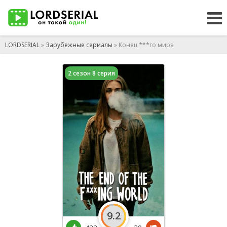
LORDSERIAL
»
Зарубежные сериалы
» Конец ***го мира
2 сезон 8 серия
9.2