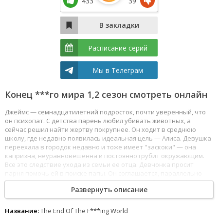
433
39
Расписание серий
Мы в Телеграм
Конец ***го мира 1,2 сезон смотреть онлайн
Джеймс — семнадцатилетний подросток, почти уверенный, что
он психопат. С детства парень любил убивать животных, а
сейчас решил найти жертву покрупнее. Он ходит в среднюю
школу, где недавно появилась идеальная цель — Алиса. Девушка
переехала в городок недавно и тоже имеет "заскоки" — она
капризна, неуравновешенна и постоянно грубит окружающим.
Все это следствие ухода из семьи ее отца. Девчонка просит
парня помочь ей в поиске папы. Он соглашается, параллельно
намереваясь осуществить собственный план. Смотреть Конец
Развернуть описание
***го мира все серии сериала подряд онлайн бесплатно в
хорошем качестве онлайн FullHD 1080p полностью на русском
языке и на любых устройствах LordFilm.
Название:
The End Of The F***ing World