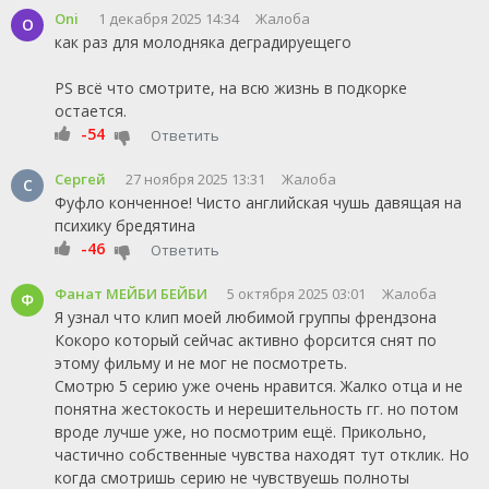
Oni
1 декабря 2025 14:34
Жалоба
O
как раз для молодняка деградируещего
PS всё что смотрите, на всю жизнь в подкорке
остается.
-54
Ответить
Сергей
27 ноября 2025 13:31
Жалоба
С
Фуфло конченное! Чисто английская чушь давящая на
психику бредятина
-46
Ответить
Фанат МЕЙБИ БЕЙБИ
5 октября 2025 03:01
Жалоба
Ф
Я узнал что клип моей любимой группы френдзона
Кокоро который сейчас активно форсится снят по
этому фильму и не мог не посмотреть.
Смотрю 5 серию уже очень нравится. Жалко отца и не
понятна жестокость и нерешительность гг. но потом
вроде лучше уже, но посмотрим ещё. Прикольно,
частично собственные чувства находят тут отклик. Но
когда смотришь серию не чувствуешь полноты