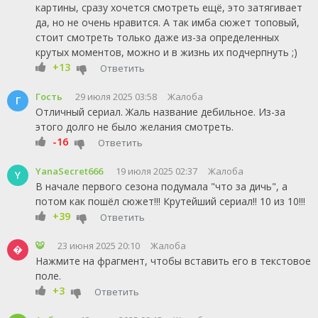
картины, сразу хочется смотреть ещё, это затягивает
да, но не очень нравится. А так имба сюжет топовый,
стоит смотреть только даже из-за определенных
крутых моментов, можно и в жизнь их подчерпнуть ;)
+13
Ответить
Гость
29 июля 2025 03:58
Жалоба
Г
Отличный сериал. Жаль название дебильное. Из-за
этого долго не было желания смотреть.
-16
Ответить
YanaSecret666
19 июля 2025 02:37
Жалоба
Y
В начале первого сезона подумала "что за дичь", а
потом как пошёл сюжет!!! Крутейший сериал!! 10 из 10!!!
+39
Ответить
🐯
23 июня 2025 20:10
Жалоба

Нажмите на фрагмент, чтобы вставить его в текстовое
поле.
+3
Ответить