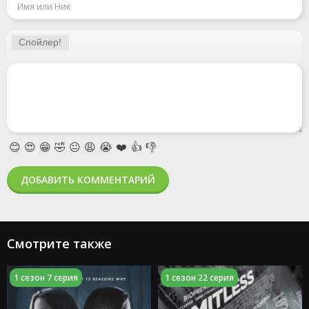
😊
😍
😁
🤣
😐
😩
😭
❤️
👍
👎
ДОБАВИТЬ КОММЕНТАРИЙ
Смотрите также
16+
1 сезон 7 серия
1 сезон 22 серия