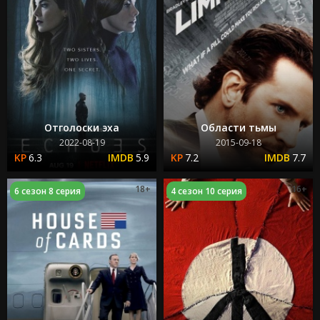
Отголоски эха
Области тьмы
2022-08-19
2015-09-18
6.3
5.9
7.2
7.7
18+
16+
6 сезон 8 серия
4 сезон 10 серия