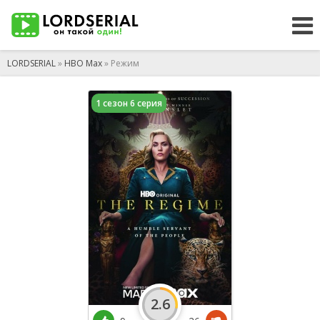
LORDSERIAL
»
HBO Max
» Режим
1 сезон 6 серия
2.6