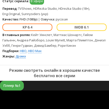
Статус сериала:
В эфире
Перевод:
TVShows, HDRezka Studio, HDrezka Studio (18+),
Eng.Original, Sunnysiders (укр)
Качество:
FHD (1080p)
|
Озвучка:
русская
6.4
6.1
В главных ролях:
Кейт Уинслет, Маттиас Шонартс, Гийом
Гальенн, Андреа Райзборо, Louie Mynett, Марта Плимптон, Дэниэл
Уэбб, Генри Гудман, Дэвид Бамбер, Рори Кинэн
Подборки:
HBO
,
HBO Max
Жанры:
Драма
Режим смотреть онлайн в хорошем качестве
бесплатно все серии
Плеер №1