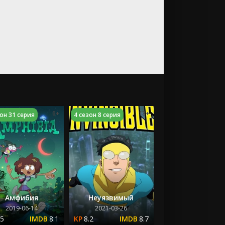
6+
18+
зон 31 серия
4 сезон 8 серия
Амфибия
Неуязвимый
2019-06-14
2021-03-26
.5
8.1
8.2
8.7