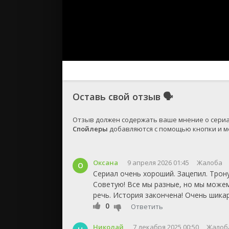
Оставь свой отзыв
🗣
Спойлеры
 добавляются с помощью кнопки и ме
Оксана
9 апреля 2026 01:45
Жалоба
О
Сериал очень хороший. Зацепил. Трон
Советую! Все мы разные, но мы можем
речь. История закончена! Очень шика
0
Ответить
Николай
7 декабря 2025 00:50
Жалоб