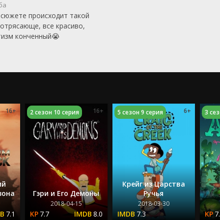
ба
 сюжете происходит такой
отрясающе, все красиво,
атизм конченный😭
16+
16+
6+
2 сезон 10 серия
5 сезон 9 серия
3 се
ий
Крейг из Царства
зона
Гэри и Его Демоны
Ручья
2018-04-15
2018-03-30
7.1
7.7
8.0
7.3
7