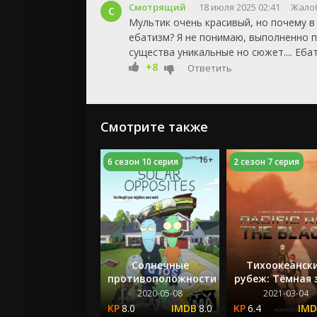
Смотрящий
18 июля 2025 02:41
Жало
С
Мультик очень красивый, но почему в
ебатизм? Я не понимаю, выполненно п
существа уникальные но сюжет.... Еб
+8
Ответить
Смотрите также
16+
6 сезон 10 серия
2 сезон 7 серия
Солнечные
Тихоокеанск
противоположности
рубеж: Тёмная 
2020-05-08
2021-03-04
8.0
8.0
6.4