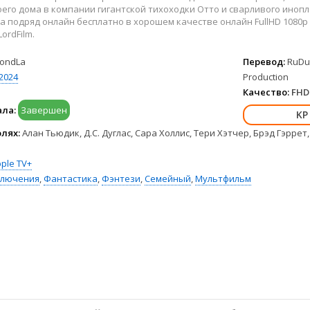
Hulu
Франция
оего дома в компании гигантской тихоходки Отто и сварливого ино
HBO Max
Германия
а подряд онлайн бесплатно в хорошем качестве онлайн FullHD 1080p
ordFilm.
Disney+
Турция
Peacock
Корея Южная
ondLa
Перевод:
RuDub
Apple TV+
Индия
2024
Production
Качество:
FHD 
ала:
Завершен
олях:
Алан Тьюдик, Д.С. Дуглас, Сара Холлис, Тери Хэтчер, Брэд Гэрре
ple TV+
ключения
,
Фантастика
,
Фэнтези
,
Семейный
,
Мультфильм