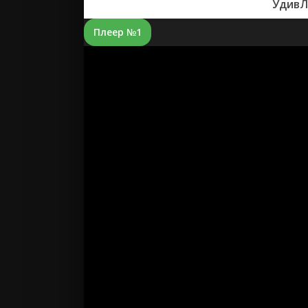
УдивЛ
Плеер №1