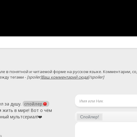
жду тегами - 
[spoiler]
Ваш комментарий сюда
[/spoiler]
ул за душу.
спойлер
 жить в мире! Вот о чём
рный мультсериал!❤️
а