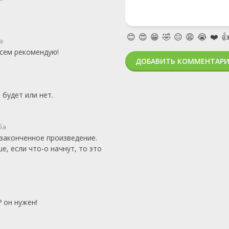
😊
😍
😁
🤣
😐
😩
😭
❤️

а
всем рекомендую!
ДОБАВИТЬ КОММЕНТАР
 будет или нет.
ба
 законченное произведение.
е, если что-о начнут, то это
? он нужен!