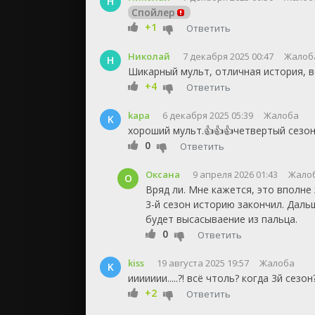
Н
Спойлер
+1
Ответить
Николай
7 декабря 2025 00:47
Жалоб
Н
Шикарный мульт, отличная история, 
+4
Ответить
kapa
6 декабря 2025 05:39
Жалоба
K
хороший мульт.👍👍👍четвертый сезон
0
Ответить
Оксана
9 апреля 2026 01:43
Жало
О
Вряд ли. Мне кажется, это вполне
3-й сезон историю закончил. Дальш
будет высасываение из пальца.
0
Ответить
kiss
19 августа 2025 19:57
Жалоба
K
иииииии.....?! всё чтоль? когда 3й сезон
+2
Ответить