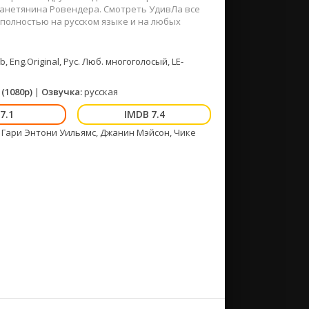
планетянина Ровендера. Смотреть УдивЛа все
 полностью на русском языке и на любых
, Eng.Original, Рус. Люб. многоголосый, LE-
(1080p)
|
Озвучка:
русская
7.1
7.4
т, Гари Энтони Уильямс, Джанин Мэйсон, Чике