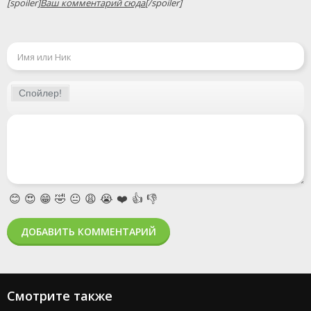
[spoiler]
Ваш комментарий сюда
[/spoiler]
😊
😍
😁
🤣
😐
😩
😭
❤️
👍
👎
ДОБАВИТЬ КОММЕНТАРИЙ
Смотрите также