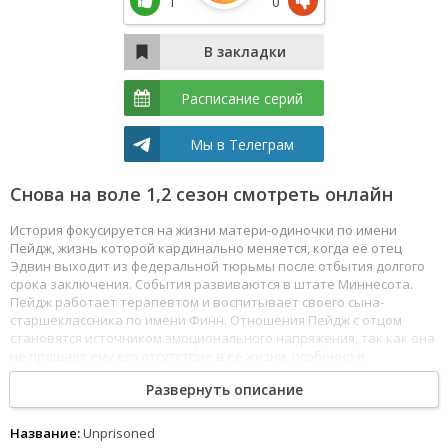
1
0
Расписание серий
Мы в Телеграм
Снова на воле 1,2 сезон смотреть онлайн
История фокусируется на жизни матери-одиночки по имени
Пейдж, жизнь которой кардинально меняется, когда её отец
Эдвин выходит из федеральной тюрьмы после отбытия долгого
срока заключения. События развиваются в штате Миннесота.
Пейдж работает терапевтом и воспитывает своего сына-
старшеклассника по имени Финн. Отношения Пейдж с отцом
становятся источником эмоционального напряжения, так как она
не прощает ему его отсутствие в её жизни, особенно в
воспитании. Важным элементом сюжета является адаптация к
Развернуть описание
новой динамике в семье, когда Эдвин возвращается в обычную
жизнь и начинает жить с Пейдж и её сыном. Смотреть Снова на
воле все серии сериала подряд онлайн бесплатно в хорошем
Название:
Unprisoned
качестве онлайн FullHD 1080p полностью на русском языке и на