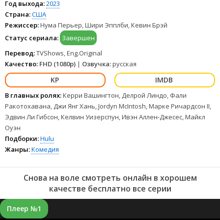
Год выхода:
2023
любых устройствах LordFilm.
Страна:
США
Режиссер:
Нума Перьер, Шири Эпплби, Кевин Брэй
Статус сериала:
Завершен
Перевод:
TVShows, Eng.Original
Качество:
FHD (1080p)
|
Озвучка:
русская
В главных ролях:
Керри Вашингтон, Делрой Линдо, Фали
Ракотохавана, Джи Янг Хань, Jordyn McIntosh, Марке Ричардсон II,
Эдвин Ли Гибсон, Келвин Уизерспун, Ивэн Аллен-Джесес, Майкл
Оуэн
Подборки:
Hulu
Жанры:
Комедия
Снова на воле смотреть онлайн в хорошем
качестве бесплатно все серии
Плеер №1