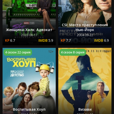
CSI: Место преступления
Женщина-Халк: Адвокат
Нью-Йорк
2022-08-17
2004-09-22
6.7
5.9
7.7
6.9
12+
16+
4 сезон 22 серия
4 сезон 8 серия
Воспитывая Хоуп
Визави